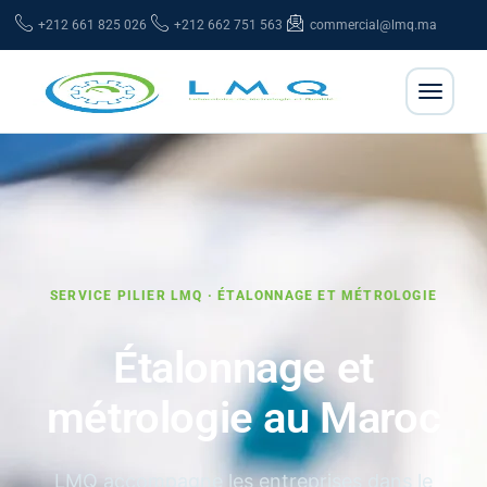
+212 661 825 026
+212 662 751 563
commercial@lmq.ma
SERVICE PILIER LMQ · ÉTALONNAGE ET MÉTROLOGIE
Étalonnage et
métrologie au Maroc
LMQ accompagne les entreprises dans le