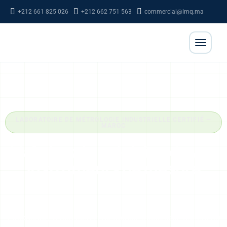
+212 661 825 026
+212 662 751 563
commercial@lmq.ma
LABORATOIRE DE MÉTROLOGIE INDUSTRIELLE CERTIFIÉ —
MAROC
Maîtrisez la précision de vos
instruments de mesure
Étalonnage, vérification et métrologie industrielle partout au